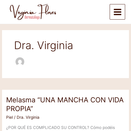
Ir
Main
al
Menu
contenido
Dra. Virginia
Melasma “UNA MANCHA CON VIDA
Melasma
“UNA
PROPIA”
MANCHA
Piel
/
Dra. Virginia
CON
VIDA
¿POR QUÉ ES COMPLICADO SU CONTROL? Cómo podéis
PROPIA”